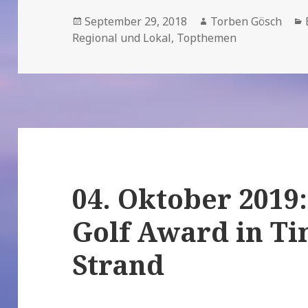
Veröffentlicht
September 29, 2018
Autor
Torben Gösch
Regional und Lokal
am
,
Topthemen
04. Oktober 2019
Golf Award in T
Strand