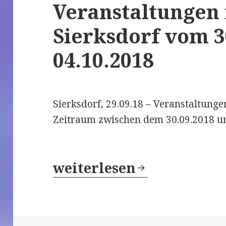
Veranstaltungen 
Sierksdorf vom 30
04.10.2018
Sierksdorf, 29.09.18 – Veranstaltung
Zeitraum zwischen dem 30.09.2018 u
Herbst in der Lübecker-B
weiterlesen