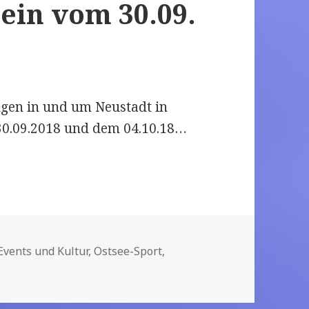
tein vom 30.09.
ungen in und um Neustadt in
30.09.2018 und dem 04.10.18…
taltungen für die Region Neustadt in Holstein vom
Kategorien
Events und Kultur
,
Ostsee-Sport
,