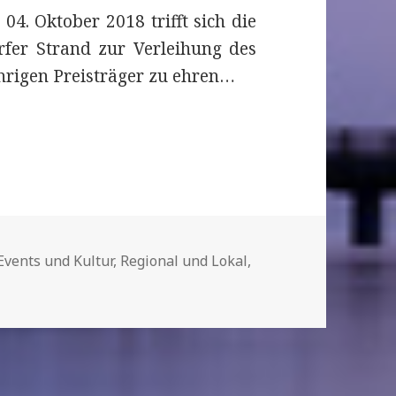
4. Oktober 2018 trifft sich die
fer Strand zur Verleihung des
hrigen Preisträger zu ehren…
 Award in Timmendorfer Strand
Kategorien
Events und Kultur
,
Regional und Lokal
,