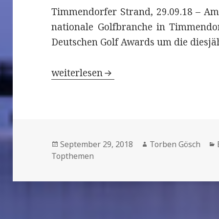
Timmendorfer Strand, 29.09.18 – Am 0
nationale Golfbranche in Timmendor
Deutschen Golf Awards um die diesjä
04. Oktober 2019: Der Deutsche Golf
weiterlesen
Veröffentlicht
September 29, 2018
Autor
Torben Gösch
Topthemen
am