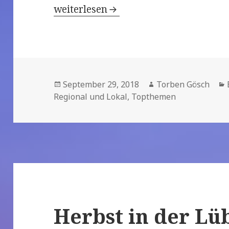
Herbst in der Lübecker-Bucht: Verans
weiterlesen
Veröffentlicht
September 29, 2018
Autor
Torben Gösch
Regional und Lokal
am
,
Topthemen
Herbst in der Lü