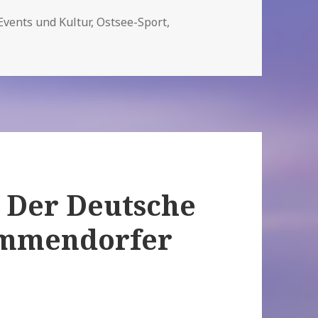
Kategorien
Events und Kultur
,
Ostsee-Sport
,
: Der Deutsche
immendorfer