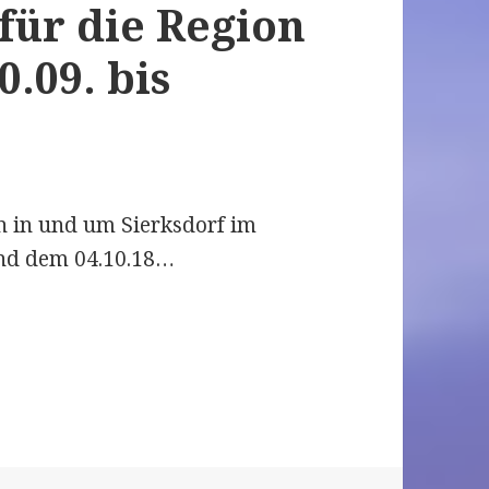
für die Region
.09. bis
en in und um Sierksdorf im
nd dem 04.10.18…
ucht: Veranstaltungen für die Re