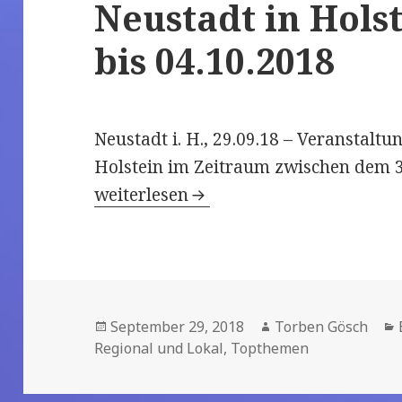
Neustadt in Hols
bis 04.10.2018
Neustadt i. H., 29.09.18 – Veranstalt
Holstein im Zeitraum zwischen dem 
Herbst in der Lübecker-Bucht: Verans
weiterlesen
Veröffentlicht
September 29, 2018
Autor
Torben Gösch
Regional und Lokal
am
,
Topthemen