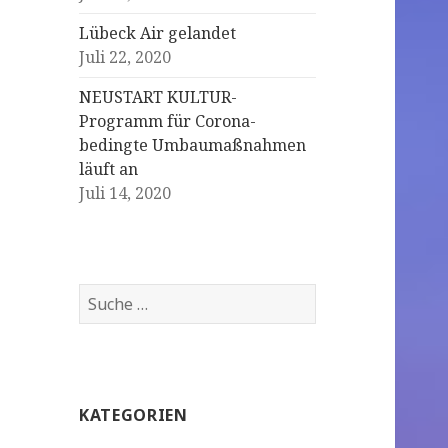
Lübeck Air gelandet
Juli 22, 2020
NEUSTART KULTUR-
Programm für Corona-
bedingte Umbaumaßnahmen
läuft an
Juli 14, 2020
S
u
c
h
e
KATEGORIEN
n
a