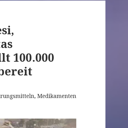
si,
tas
llt 100.000
bereit
ahrungsmitteln, Medikamenten