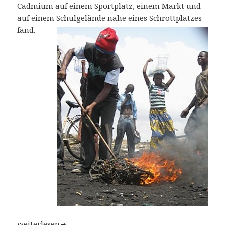
Cadmium auf einem Sportplatz, einem Markt und
auf einem Schulgelände nahe eines Schrottplatzes
fand.
Elektroschrott vergiftet Spielplätze in Afrika – Forsche
weiterlesen