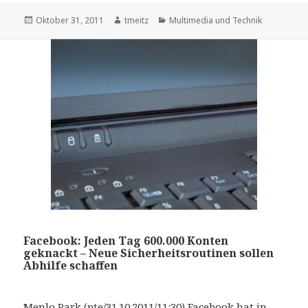
Veröffentlicht
Oktober 31, 2011
Autor
tmeitz
Kategorien
Multimedia und Technik
am
Facebook: Jeden Tag 600.000 Konten
geknackt – Neue Sicherheitsroutinen sollen
Abhilfe schaffen
Menlo Park (pte/31.10.2011/11:30) Facebook hat in