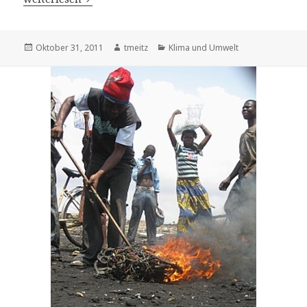
Veröffentlicht
Oktober 31, 2011
Autor
tmeitz
Kategorien
Klima und Umwelt
am