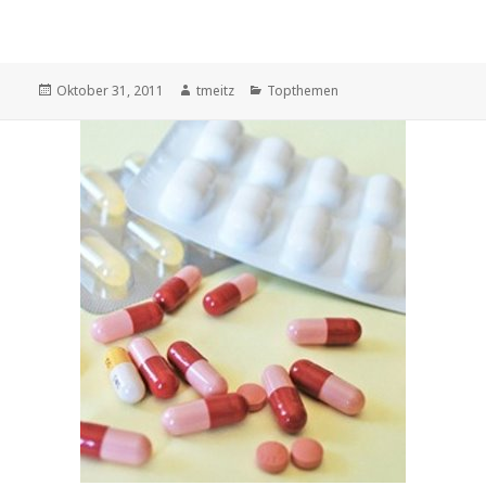
Veröffentlicht
Oktober 31, 2011
Autor
tmeitz
Kategorien
Topthemen
am