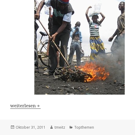
Elektroschrott vergiftet Spielplätze in Afrika – Forsche
weiterlesen
Veröffentlicht
Oktober 31, 2011
Autor
tmeitz
Kategorien
Topthemen
am