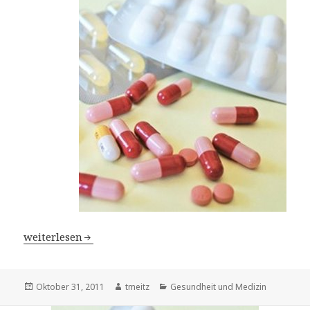
Medikamente gegen alle HIV-Typen wirksam – Weltweite
weiterlesen
Veröffentlicht
Oktober 31, 2011
Autor
tmeitz
Kategorien
Gesundheit und Medizin
am