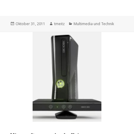
Veröffentlicht
Oktober 31, 2011
Autor
tmeitz
Kategorien
Multimedia und Technik
am