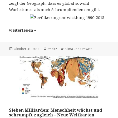
zeigt der Geograph, dass es global sowohl
Wachstums- als auch Schrumpftendenzen gibt.
Sieben Milliarden: Menschheit wächst und schrumpft z
weiterlesen
Veröffentlicht
Oktober 31, 2011
Autor
tmeitz
Kategorien
Klima und Umwelt
am
Sieben Milliarden: Menschheit wächst und
schrumpft zugleich – Neue Weltkarten