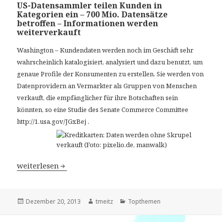
US-Datensammler teilen Kunden in
Kategorien ein – 700 Mio. Datensätze
betroffen – Informationen werden
weiterverkauft
Washington – Kundendaten werden noch im Geschäft sehr
wahrscheinlich katalogisiert, analysiert und dazu benutzt, um
genaue Profile der Konsumenten zu erstellen. Sie werden von
Datenprovidern an Vermarkter als Gruppen von Menschen
verkauft, die empfänglicher für ihre Botschaften sein
könnten, so eine Studie des Senate Commerce Committee
http://1.usa.gov/JGxBej .
US-Datensammler teilen Kunden in Kategorien ein – 700
weiterlesen
Veröffentlicht
Dezember 20, 2013
Autor
tmeitz
Kategorien
Topthemen
am