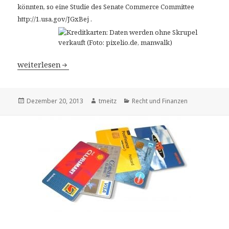
könnten, so eine Studie des Senate Commerce Committee
http://1.usa.gov/JGxBej .
US-Datensammler teilen Kunden in Kategorien ein – 700
weiterlesen
Veröffentlicht
Dezember 20, 2013
Autor
tmeitz
Kategorien
Recht und Finanzen
am