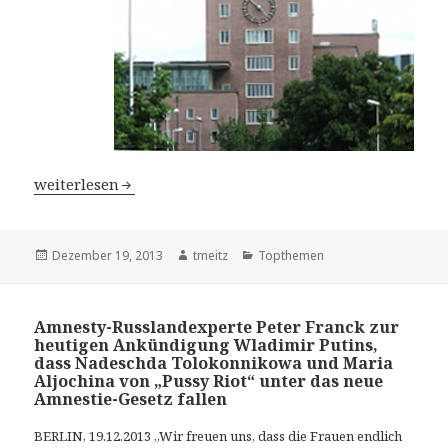
Kartellbildung: Siemens muss 400 Mio. Euro zahlen – P
weiterlesen
Veröffentlicht
Dezember 19, 2013
Autor
tmeitz
Kategorien
Topthemen
am
Amnesty-Russlandexperte Peter Franck zur
heutigen Ankündigung Wladimir Putins,
dass Nadeschda Tolokonnikowa und Maria
Aljochina von „Pussy Riot“ unter das neue
Amnestie-Gesetz fallen
BERLIN, 19.12.2013
„Wir freuen uns, dass die Frauen endlich