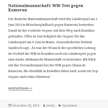
Nationalmannschaft: WM-Test gegen
Kamerun
Die deutsche Nationalmannschaft wird das Länderspiel am 1.
Juni
2014 in Mönchengladbach gegen Kamerun bestreiten.
Damit ist der
vorletzte Gegner auf dem Weg nach Brasilien
gefunden. Offen ist nun
lediglich der Gegner für das
Länderspiel am 6. Juni in Mainz.
Generalsekretär Helmut
Sandrock sagt: „Es war der Wunsch der
sportlichen Leitung,
im Vorfeld der WM in Brasilien noch ein
Länderspiel gegen
eine starke afrikanische Mannschaft zu
bestreiten. Mit Blick
auf das Vorrundenspiel bei der WM gegen Ghana ist
Kamerun, die ebenfalls in Brasilien dabei sind, somit ein Top-
Gegner und
echter Härtetest.“
Nationalmannschaft: WM-Test gegen Kamerun
weiterlesen
Veröffentlicht
Dezember 20, 2013
Autor
tmeitz
Kategorien
Sportnews