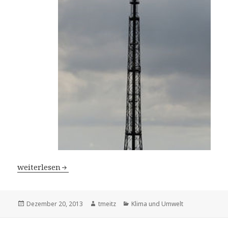
Durchbruch bei Forschung zu synthetischem Sprit – Kief
weiterlesen
Veröffentlicht
Dezember 20, 2013
Autor
tmeitz
Kategorien
Klima und Umwelt
am