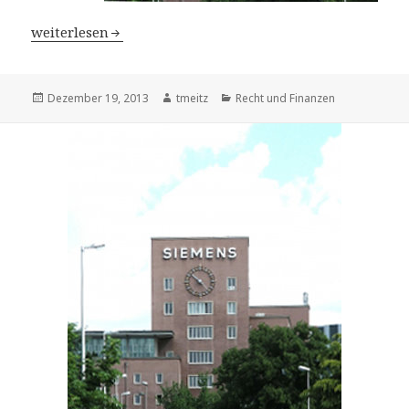
Kartellbildung: Siemens muss 400 Mio. Euro zahlen – P
weiterlesen
Veröffentlicht
Dezember 19, 2013
Autor
tmeitz
Kategorien
Recht und Finanzen
am