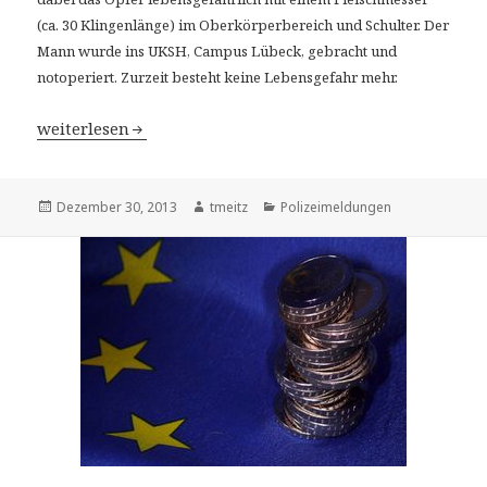
(ca. 30 Klingenlänge) im Oberkörperbereich und
Schulter. Der
Mann wurde ins UKSH, Campus Lübeck, gebracht und
notoperiert. Zurzeit besteht keine Lebensgefahr mehr.
HL-St. Lorenz-Stahlhofweg / Versuchtes Tötungsdelikt 
weiterlesen
Veröffentlicht
Dezember 30, 2013
Autor
tmeitz
Kategorien
Polizeimeldungen
am