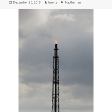
Veröffentlicht
Dezember 30, 2013
Autor
tmeitz
Kategorien
Topthemen
am