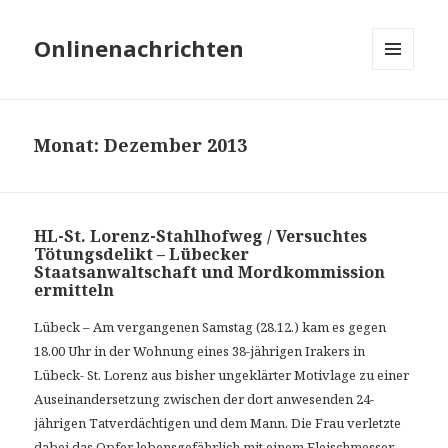
Onlinenachrichten
MENÜ
UND
WIDGETS
Monat: Dezember 2013
HL-St. Lorenz-Stahlhofweg / Versuchtes
Tötungsdelikt – Lübecker
Staatsanwaltschaft und Mordkommission
ermitteln
Lübeck – Am vergangenen Samstag (28.12.) kam es gegen
18.00
Uhr in der Wohnung eines 38-jährigen Irakers in
Lübeck- St. Lorenz
aus bisher ungeklärter Motivlage zu einer
Auseinandersetzung zwischen
der dort anwesenden 24-
jährigen Tatverdächtigen und dem Mann. Die
Frau verletzte
dabei das Opfer lebensgefährlich mit einem
Fleischmesser