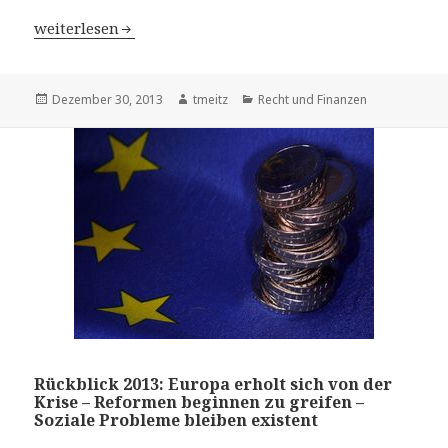
Rückblick 2013: Europa erholt sich von der Krise – Refo
weiterlesen
Veröffentlicht
Dezember 30, 2013
Autor
tmeitz
Kategorien
Recht und Finanzen
am
Rückblick 2013: Europa erholt sich von der
Krise – Reformen beginnen zu greifen –
Soziale Probleme bleiben existent