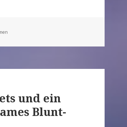
ien
men
ets und ein
ames Blunt-