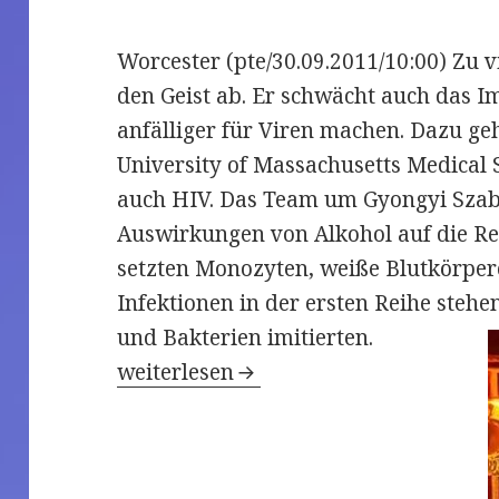
Worcester (pte/30.09.2011/10:00) Zu v
den Geist ab. Er schwächt auch das
anfälliger für Viren machen. Dazu ge
University of Massachusetts Medical
auch HIV. Das Team um Gyongyi Szab
Auswirkungen von Alkohol auf die Res
setzten Monozyten, weiße Blutkörper
Infektionen in der ersten Reihe stehe
und Bakterien imitierten.
Zu viel Alkohol stumpft Immunsystem
weiterlesen