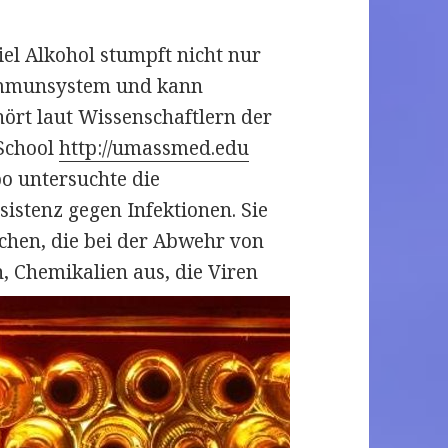
iel Alkohol stumpft nicht nur
 Immunsystem und kann
hört laut Wissenschaftlern der
 School
http://umassmed.edu
o untersuchte die
istenz gegen Infektionen. Sie
chen, die bei der Abwehr von
n, Chemikalien aus, die Viren
 ab – Abwehr von Viren und Bakterien viel schw