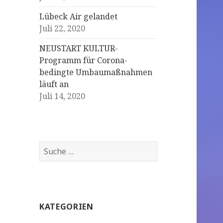
Lübeck Air gelandet
Juli 22, 2020
NEUSTART KULTUR-
Programm für Corona-
bedingte Umbaumaßnahmen
läuft an
Juli 14, 2020
S
u
c
h
e
KATEGORIEN
n
a