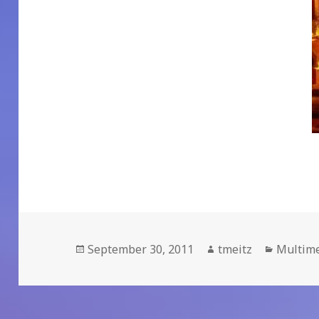
Veröffentlicht
September 30, 2011
Autor
tmeitz
Kategor
Multime
am