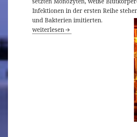
setzten Monozyten, weiße Blutkörper
Infektionen in der ersten Reihe stehe
und Bakterien imitierten.
Zu viel Alkohol stumpft Immunsystem
weiterlesen