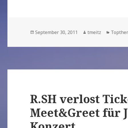
Veröffentlicht
September 30, 2011
Autor
tmeitz
Kategor
Topthe
am
R.SH verlost Tick
Meet&Greet für J
Konzert