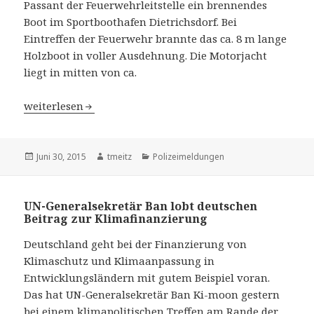
Passant der Feuerwehrleitstelle ein brennendes
Boot im Sportboothafen Dietrichsdorf. Bei
Eintreffen der Feuerwehr brannte das ca. 8 m lange
Holzboot in voller Ausdehnung. Die Motorjacht
liegt in mitten von ca.
Brennende Motorjacht im Kieler Sportboothafen
weiterlesen
Veröffentlicht
Juni 30, 2015
Autor
tmeitz
Kategorien
Polizeimeldungen
am
UN-Generalsekretär Ban lobt deutschen
Beitrag zur Klimafinanzierung
Deutschland geht bei der Finanzierung von
Klimaschutz und Klimaanpassung in
Entwicklungsländern mit gutem Beispiel voran.
Das hat UN-Generalsekretär Ban Ki-moon gestern
bei einem klimapolitischen Treffen am Rande der