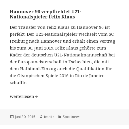
Hannover 96 verpflichtet U21-
Nationalspieler Felix Klaus
Der Transfer von Felix Klaus zu Hannover 96 ist
perfekt. Der U21-Nationalspieler wechselt vom SC
Freiburg nach Hannover und erhält einen Vertrag
bis zum 30. Juni 2019. Felix Klaus gehörte zum
Kader der deutschen U21-Nationalmannschaft bei
der Europameisterschaft in Tschechien, die mit
dem Halbfinal-Einzug auch die Qualifikation für
die Olympischen Spiele 2016 in Rio de Janeiro
schaffte.
Hannover 96 verpflichtet U21-Nationalspieler Felix Klau
weiterlesen
Veröffentlicht
Juni 30, 2015
Autor
tmeitz
Kategorien
Sportnews
am