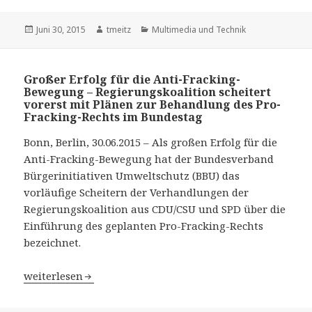
Veröffentlicht
Juni 30, 2015
Autor
tmeitz
Kategorien
Multimedia und Technik
am
Großer Erfolg für die Anti-Fracking-
Bewegung – Regierungskoalition scheitert
vorerst mit Plänen zur Behandlung des Pro-
Fracking-Rechts im Bundestag
Bonn, Berlin, 30.06.2015 – Als großen Erfolg für die
Anti-Fracking-Bewegung hat der Bundesverband
Bürgerinitiativen Umweltschutz (BBU) das
vorläufige Scheitern der Verhandlungen der
Regierungskoalition aus CDU/CSU und SPD über die
Einführung des geplanten Pro-Fracking-Rechts
bezeichnet.
Großer Erfolg für die Anti-Fracking-Bewegung – Regieru
weiterlesen