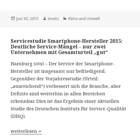
Veröffentlicht
Juni 30, 2015
Autor
tmeitz
Kategorien
Klima und Umwelt
am
Servicestudie Smartphone-Hersteller 2015:
Deutliche Service-Mängel – nur zwei
Unternehmen mit Gesamturteil „gut“
Hamburg (ots) – Der Service der Smartphone-
Hersteller ist insgesamt nur befriedigend.
Gegenüber der Vorjahresstudie (Urteil:
„ausreichend“) verbessert sich die Branche, aber
Defizite sind weiterhin in allen Bereichen
erkennbar. Dies ist das Ergebnis einer aktuellen
Studie des Deutschen Instituts für Service-Qualität
(DISQ).
Servicestudie Smartphone-Hersteller 2015: Deutliche S
weiterlesen