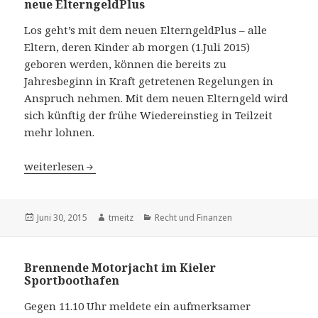
neue ElterngeldPlus
Los geht’s mit dem neuen ElterngeldPlus – alle
Eltern, deren Kinder ab morgen (1.Juli 2015)
geboren werden, können die bereits zu
Jahresbeginn in Kraft getretenen Regelungen in
Anspruch nehmen. Mit dem neuen Elterngeld wird
sich künftig der frühe Wiedereinstieg in Teilzeit
mehr lohnen.
Startschuss für mehr Vereinbarkeit – das neue Elterngel
weiterlesen
Veröffentlicht
Juni 30, 2015
Autor
tmeitz
Kategorien
Recht und Finanzen
am
Brennende Motorjacht im Kieler
Sportboothafen
Gegen 11.10 Uhr meldete ein aufmerksamer