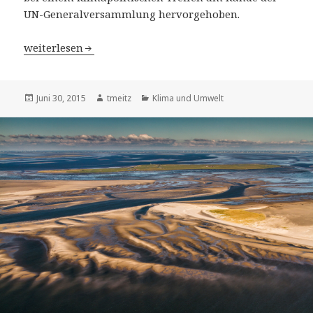
UN-Generalversammlung hervorgehoben.
UN-Generalsekretär Ban lobt deutschen Beitrag zur Kli
weiterlesen
Veröffentlicht
Juni 30, 2015
Autor
tmeitz
Kategorien
Klima und Umwelt
am