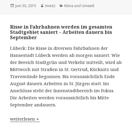
Veröffentlicht
Juni 30, 2015
Autor
tmeitz
Kategorien
Klima und Umwelt
am
Risse in Fahrbahnen werden im gesamten
Stadtgebiet saniert – Arbeiten dauern bis
September
Lübeck: Die Risse in diversen Fahrbahnen der
Hansestadt Lübeck werden ab morgen saniert. Wie
der Bereich Stadtgrün und Verkehr mitteilt, wird ab
Mittwoch mit Straßen in St. Gertrud, Kücknitz und
Travemünde begonnen. Bis voraussichtlich Ende
August dauern Arbeiten in St. Jürgen statt. Im
Anschluss steht der Innenstadtbereich im Fokus.
Die Arbeiten werden voraussichtlich bis Mitte
September andauern.
Risse in Fahrbahnen werden im gesamten Stadtgebiet sa
weiterlesen