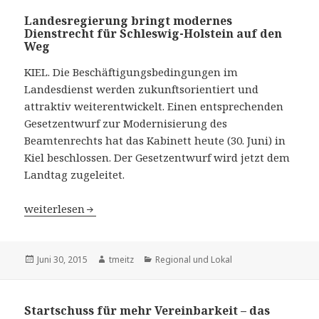
Landesregierung bringt modernes
Dienstrecht für Schleswig-Holstein auf den
Weg
KIEL. Die Beschäftigungsbedingungen im
Landesdienst werden zukunftsorientiert und
attraktiv weiterentwickelt. Einen entsprechenden
Gesetzentwurf zur Modernisierung des
Beamtenrechts hat das Kabinett heute (30. Juni) in
Kiel beschlossen. Der Gesetzentwurf wird jetzt dem
Landtag zugeleitet.
Landesregierung bringt modernes Dienstrecht für Schle
weiterlesen
Veröffentlicht
Juni 30, 2015
Autor
tmeitz
Kategorien
Regional und Lokal
am
Startschuss für mehr Vereinbarkeit – das