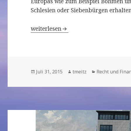
Europas wie zum Beispiel Böhmen u
Schlesien oder Siebenbürgen erhalten
Kulturstaatsministerin Grütters förd
weiterlesen
Veröffentlicht
Juli 31, 2015
Autor
tmeitz
Kategorien
Recht und Fina
am