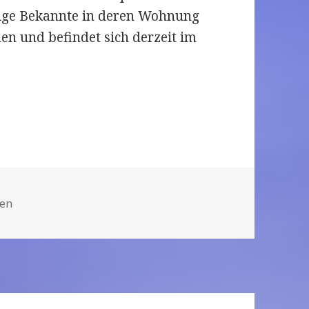
hrige Bekannte in deren Wohnung
n und befindet sich derzeit im
ssion ermittelt nach Tötungsdelikt in Nordersted
gen