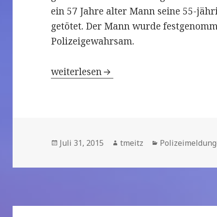
ein 57 Jahre alter Mann seine 55-jä
getötet. Der Mann wurde festgenomme
Polizeigewahrsam.
Norderstedt / Kiel: Kieler Mordkommi
weiterlesen
Veröffentlicht
Juli 31, 2015
Autor
tmeitz
Kategorien
Polizeimeldun
am