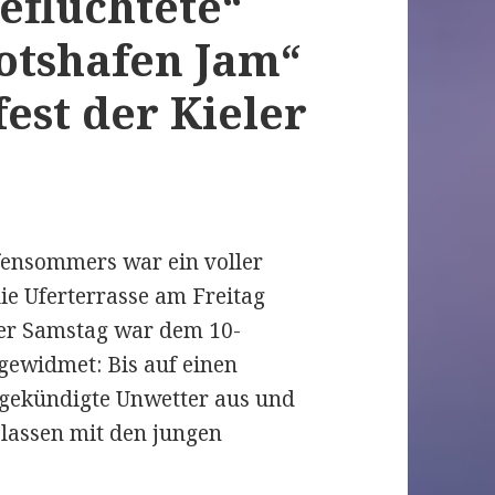
eflüchtete“
ootshafen Jam“
st der Kieler
ensommers war ein voller
die Uferterrasse am Freitag
Der Samstag war dem 10-
gewidmet: Bis auf einen
ngekündigte Unwetter aus und
elassen mit den jungen