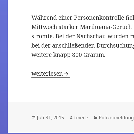
Während einer Personenkontrolle fiel 
Mittwoch starker Marihuana-Geruch a
strömte. Bei der Nachschau wurden r
bei der anschließenden Durchsuchu
weitere knapp 800 Gramm.
Kiel: Über 1 Kilogramm Marihuana a
weiterlesen
Veröffentlicht
Juli 31, 2015
Autor
tmeitz
Kategorien
Polizeimeldun
am