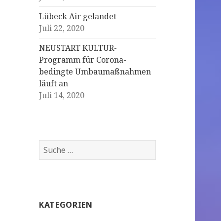
Lübeck Air gelandet
Juli 22, 2020
NEUSTART KULTUR-
Programm für Corona-
bedingte Umbaumaßnahmen
läuft an
Juli 14, 2020
S
u
c
h
e
KATEGORIEN
n
a