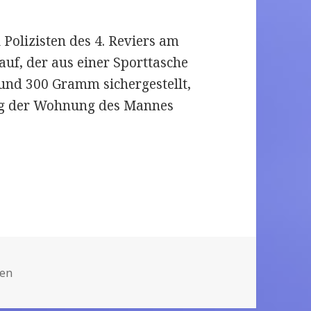
Polizisten des 4. Reviers am
uf, der aus einer Sporttasche
und 300 Gramm sichergestellt,
ng der Wohnung des Mannes
ufgefunden
gen