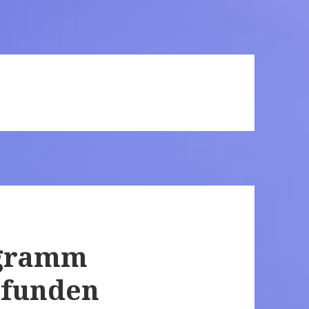
ogramm
efunden