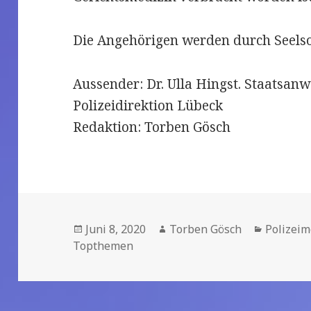
Die Angehörigen werden durch Seelso
Aussender: Dr. Ulla Hingst. Staatsanw
Polizeidirektion Lübeck
Redaktion: Torben Gösch
Veröffentlicht
Juni 8, 2020
Autor
Torben Gösch
Kategor
Polizei
Topthemen
am