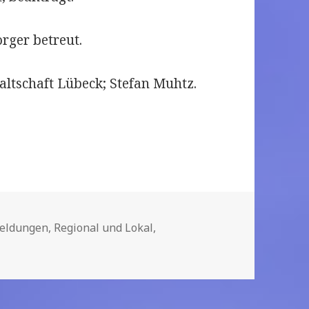
rger betreut.
altschaft Lübeck; Stefan Muhtz.
ien
meldungen
,
Regional und Lokal
,