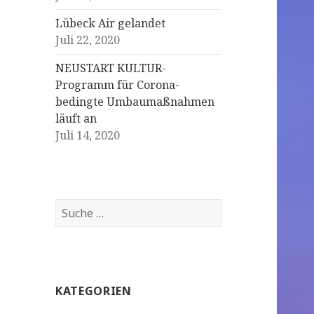
Lübeck Air gelandet
Juli 22, 2020
NEUSTART KULTUR-
Programm für Corona-
bedingte Umbaumaßnahmen
läuft an
Juli 14, 2020
S
u
c
h
e
KATEGORIEN
n
a