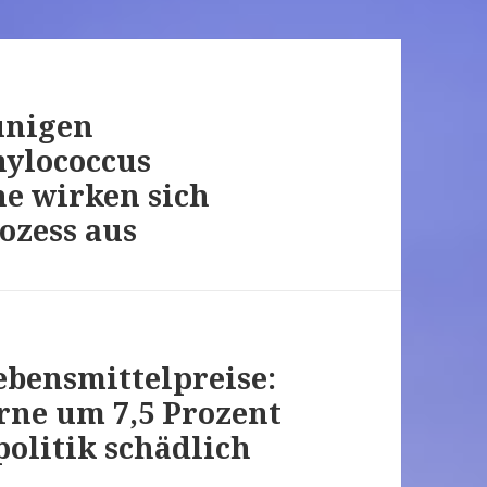
unigen
ylococcus
e wirken sich
ozess aus
ebensmittelpreise:
arne um 7,5 Prozent
politik schädlich