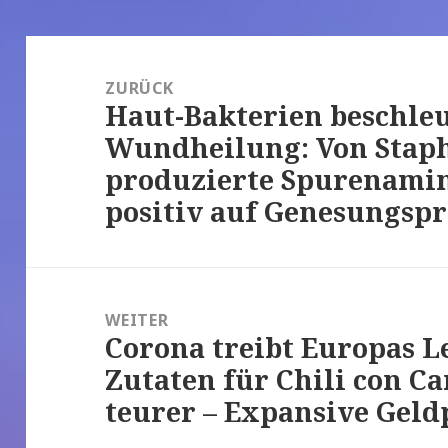
Beitrags-
Navigation
ZURÜCK
Haut-Bakterien beschle
Vorheriger
Wundheilung: Von Staph
Beitrag:
produzierte Spurenamin
positiv auf Genesungspr
WEITER
Corona treibt Europas L
Nächster
Zutaten für Chili con C
Beitrag:
teurer – Expansive Geld