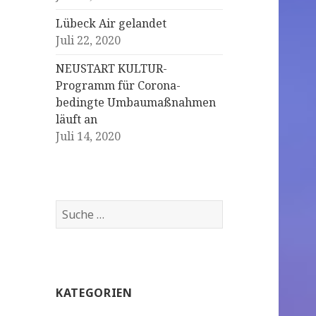
Lübeck Air gelandet
Juli 22, 2020
NEUSTART KULTUR-
Programm für Corona-
bedingte Umbaumaßnahmen
läuft an
Juli 14, 2020
S
u
c
h
e
KATEGORIEN
n
a