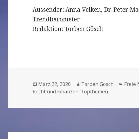
Aussender: Anna Velken, Dr. Peter Ma
Trendbarometer
Redaktion: Torben Gösch
Veröffentlicht
März 22, 2020
Autor
Torben Gösch
Kateg
Freie
Recht und Finanzen
am
,
Topthemen
Beitrags-