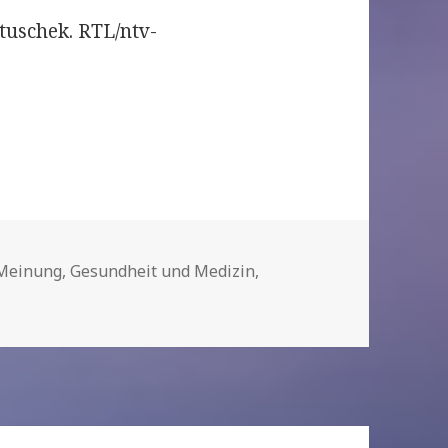
tuschek. RTL/ntv-
orien
 Meinung
,
Gesundheit und Medizin
,