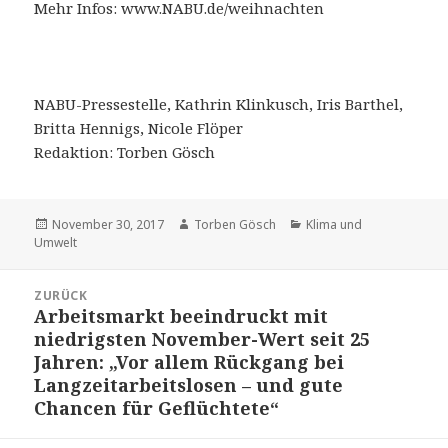
Mehr Infos: www.NABU.de/weihnachten
NABU-Pressestelle, Kathrin Klinkusch, Iris Barthel,
Britta Hennigs, Nicole Flöper
Redaktion: Torben Gösch
Veröffentlicht
November 30, 2017
Autor
Torben Gösch
Kategorien
Klima und
Umwelt
am
Beitrags-
ZURÜCK
Navigation
Arbeitsmarkt beeindruckt mit
Vorheriger
niedrigsten November-Wert seit 25
Beitrag:
Jahren: „Vor allem Rückgang bei
Langzeitarbeitslosen – und gute
Chancen für Geflüchtete“