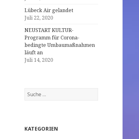
Lübeck Air gelandet
Juli 22, 2020
NEUSTART KULTUR-
Programm für Corona-
bedingte Umbaumaßnahmen
läuft an
Juli 14, 2020
S
u
c
h
e
KATEGORIEN
n
a