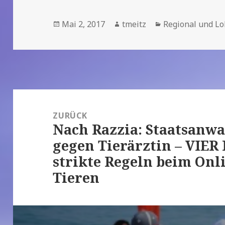
Veröffentlicht
Mai 2, 2017
Autor
tmeitz
Kategorien
Regional und Lo
am
Beitrags-
Navigation
ZURÜCK
Nach Razzia: Staatsanwa
Vorheriger
gegen Tierärztin – VIER
Beitrag:
strikte Regeln beim Onl
Tieren