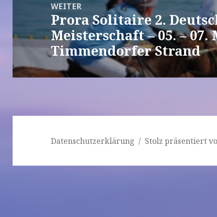
WEITER
Prora Solitaire 2. Deuts
Nächster
Meisterschaft – 05. – 07.
Beitrag:
Timmendorfer Strand
Datenschutzerklärung
Stolz präsentiert 