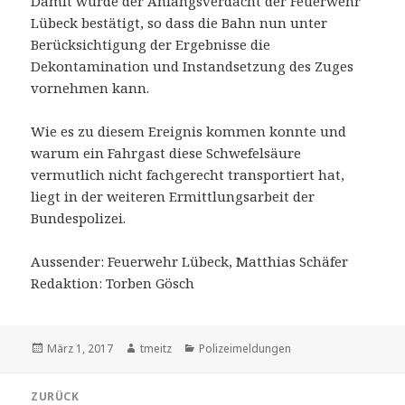
Damit wurde der Anfangsverdacht der Feuerwehr
Lübeck bestätigt, so dass die Bahn nun unter
Berücksichtigung der Ergebnisse die
Dekontamination und Instandsetzung des Zuges
vornehmen kann.
Wie es zu diesem Ereignis kommen konnte und
warum ein Fahrgast diese Schwefelsäure
vermutlich nicht fachgerecht transportiert hat,
liegt in der weiteren Ermittlungsarbeit der
Bundespolizei.
Aussender: Feuerwehr Lübeck, Matthias Schäfer
Redaktion: Torben Gösch
Veröffentlicht
März 1, 2017
Autor
tmeitz
Kategorien
Polizeimeldungen
am
Beitrags-
ZURÜCK