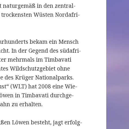
rt natur­ge­mäß in den zen­tral­
 tro­ckens­ten Wüs­ten Nord­afri­
Jahr­hun­derts bekam ein Mensch
ht. In der Gegend des süd­a­fri­
­ter mehr­mals im Tim­ba­vati
­tes Wild­schutz­ge­biet ohne
e des Krü­ger Natio­nal­parks.
rust“ (WLT) hat 2008 eine Wie­
Löwen in Tim­ba­vati durch­ge­
ahn zu erhal­ten.
i­ßen Löwen besteht, jagt erfolg­