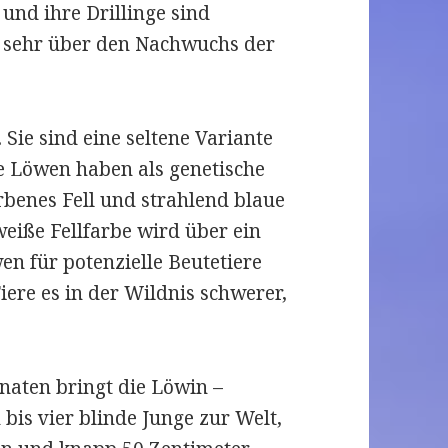
 und ihre Drillinge sind
s sehr über den Nachwuchs der
Sie sind eine sel­tene Vari­ante
 Löwen haben als gene­ti­sche
ar­be­nes Fell und strah­lend blaue
 weiße Fellfarbe wird über ein
en für potenzielle Beutetiere
iere es in der Wildnis schwerer,
na­ten bringt die Löwin –
 bis vier blinde Junge zur Welt,