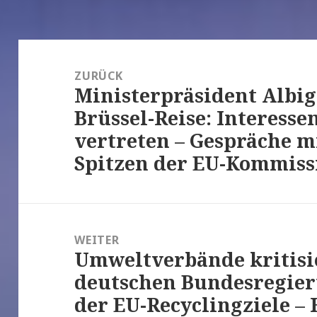
Beitrags-
Navigation
ZURÜCK
Ministerpräsident Albi
Vorheriger
Brüssel-Reise: Interesse
Beitrag:
vertreten – Gespräche m
Spitzen der EU-Kommiss
WEITER
Umweltverbände kritisi
Nächster
deutschen Bundesregier
Beitrag:
der EU-Recyclingziele –