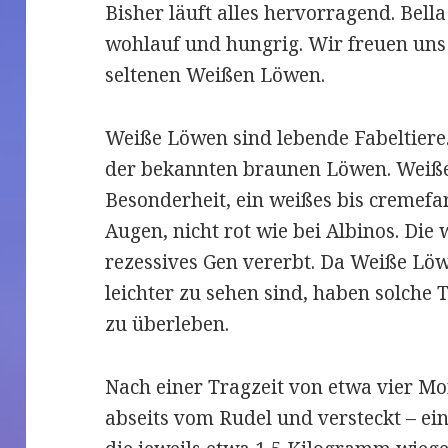
Bisher läuft alles hervorragend. Bella
wohlauf und hungrig. Wir freuen un
seltenen Weißen Löwen.
Weiße Löwen sind lebende Fabel­tiere. 
der bekann­ten brau­nen Löwen. Weiße
Beson­der­heit, ein wei­ßes bis cre­me­f
Augen, nicht rot wie bei Albi­nos. Die
rezessives Gen vererbt. Da Weiße Löw
leichter zu sehen sind, haben solche T
zu überleben.
Nach einer Trag­zeit von etwa vier Mo
abseits vom Rudel und ver­steckt – ein