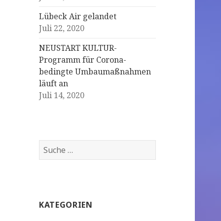
Lübeck Air gelandet
Juli 22, 2020
NEUSTART KULTUR-
Programm für Corona-
bedingte Umbaumaßnahmen
läuft an
Juli 14, 2020
S
u
c
h
e
KATEGORIEN
n
a