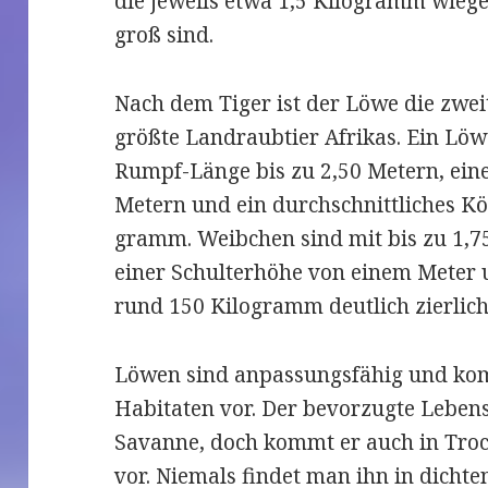
die jeweils etwa 1,5 Kilo­gramm wie­g
groß sind.
Nach dem Tiger ist der Löwe die zwei
größte Lan­d­raub­tier Afri­kas. Ein Lö
Rumpf-Länge bis zu 2,50 Metern, eine
Metern und ein durch­schnitt­li­ches Kö
gramm. Weib­chen sind mit bis zu 1,
einer Schul­ter­höhe von einem Meter 
rund 150 Kilo­gramm deutlich zierlich
Löwen sind anpas­sungs­fähig und kom
Habi­ta­ten vor. Der bevor­zugte Leben
Savanne, doch kommt er auch in Tro­c
vor. Nie­mals fin­det man ihn in dich­t