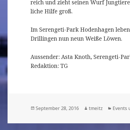
reich und zieht sei­nen Wurf Jung­tier
li­che Hilfe groß.
Im Serengeti-Park Hodenhagen lebe
Drillingen nun neun Weiße Löwen.
Aussender: Asta Knoth, Serengeti-
Redaktion: TG
Veröffentlicht
September 28, 2016
Autor
tmeitz
Kategor
Events 
am