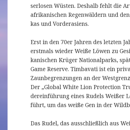
ser­lo­sen Wüs­ten. Des­halb fehlt die A
afri­ka­ni­schen Regen­wäl­dern und den
kas und Vor­dera­si­ens.
Erst in den 70er Jah­ren des letz­ten 
erst­mals wie­der Weiße Löwen zu Gesic
ka­ni­schen Krü­ger Natio­nal­parks, spä
Game Reserve. Tim­ba­vati ist ein pri­va
Zaun­be­g­ren­zun­gen an der West­grenz
Der „Glo­bal White Lion Pro­tec­tion T
de­r­ein­füh­rung eines Rudels Wei­ßer 
führt, um das weiße Gen in der Wild­b
Das Rudel, das aus­sch­ließ­lich aus We