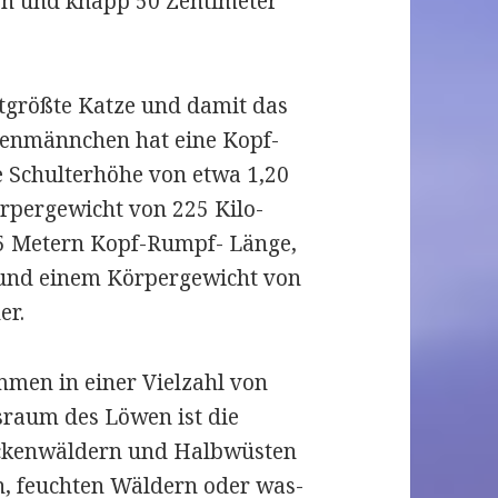
en und knapp 50 Zenti­me­ter
t­größte Katze und damit das
w­en­männ­chen hat eine Kopf-
 Schul­ter­höhe von etwa 1,20
r­per­ge­wicht von 225 Kilo­
75 Metern Kopf-Rumpf- Länge,
und einem Kör­per­ge­wicht von
er.
­men in einer Viel­zahl von
s­raum des Löwen ist die
ken­wäl­dern und Halb­wüs­ten
en, feuch­ten Wäl­dern oder was­