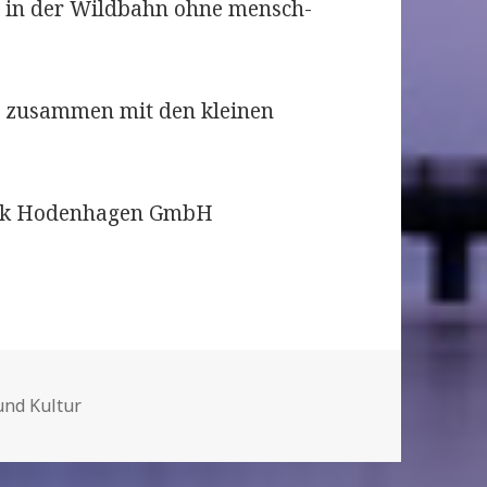
e in der Wild­bahn ohne men­sch­
n zusammen mit den kleinen
Park Hodenhagen GmbH
ien
und Kultur