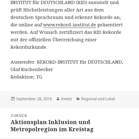
INSTITUT für DEUTSCHLAND (RID) sammelt und
prüft Höchstleistungen aller Art aus dem
deutschen Sprachraum und erkennt Rekorde an,
die online auf
www.rekord-institut.de
präsentiert
werden. Auf Wunsch zertifiziert das RID Rekorde
mit der offiziellen Überreichung einer
Rekordurkunde.
Aussender: REKORD-INSTITUT für DEUTSCHLAND,
Olaf Kuchenbecker
Redaktion: TG
Veröffentlicht
September 28, 2016
Autor
tmeitz
Kategorien
Regional und Lokal
am
Beitrags-
ZURÜCK
Navigation
Aktionsplan Inklusion und
Vorheriger
Metropolregion im Kreistag
Beitrag: