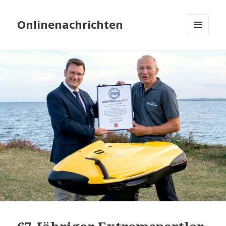
Onlinenachrichten
MENÜ
UND
WIDGETS