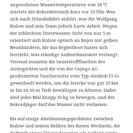
angenehmen Wassertemperaturen von 18 °C
startete der Rekordversuch kurz vor 10 Uhr. Was
sich nach Urlaubsfahrt anhört, war für Wolfgang
Kulow und sein Team jedoch harte Arbeit. Wegen
der schlechten Unterwasser-Sicht von nur 5 m
orientiert sich Kulow optisch an Bojen mit gelben
Neonbändern, die das Begleitboot hinter sich
herzieht, was ständige Aufmerksamkeit verlangt.
Viermal mussten die Sauerstoffflaschen des
Atemgerätes und die von der Cayago AG
produzierten Tauchscooter vom Typ »Seabob F5 S«
gewechselt werden, um die Strecke von gut 20 km
in bis zu 10 m Tiefe bewältigen zu können. Dabei
sind jedes Mal knapp 50 kg zu bewegen, und der
Rekordjäger darf das Wasser nicht verlassen.
Bis auf einige Abstimmungsprobleme zwischen
Kulow und seinen Helfern bei diesen Wechseln, die
dadurch etwas länger dauerten als geplant sowie