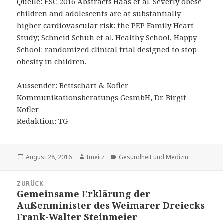
Quelle: ESC 2016 Abstracts Haas et al. Severly obese
children and adolescents are at substantially
higher cardiovascular risk: the PEP Family Heart
Study; Schneid Schuh et al. Healthy School, Happy
School: randomized clinical trial designed to stop
obesity in children.
Aussender: Bettschart & Kofler
Kommunikationsberatungs GesmbH, Dr. Birgit
Kofler
Redaktion: TG
Veröffentlicht
August 28, 2016
Autor
tmeitz
Kategorien
Gesundheit und Medizin
am
Beitrags-
ZURÜCK
Navigation
Gemeinsame Erklärung der
Vorheriger
Außenminister des Weimarer Dreiecks
Beitrag:
Frank-Walter Steinmeier