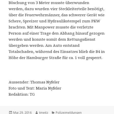
Böschung von 3 Meter musste überwunden
werden, dazu wurden vier Steckleiterteile benötigt,
über die Feuerwehrmänner, das schwerer Gerät wie
Schere, Spreizer und Hydraulikstempel zum PKW
brachten. Mit Manpower musste die verletzte
Person auf einer Trage den Abhang hinauf gezogen
werden und konnte somit dem Rettungsdienst
übergeben werden. Am Auto entstand
Totalschaden, während des Einsatzes blieb die B4 in
Höhe der Hamburger Straße für ca. 1 voll gesperrt.
Aussender: Thomas Nyfeler
Foto und Text: Maria Nyfeler
Redaktion: TG
Veröffentlicht
Mai 29, 2016
Autor
tmeitz
Kategorien
Polizeimeldungen