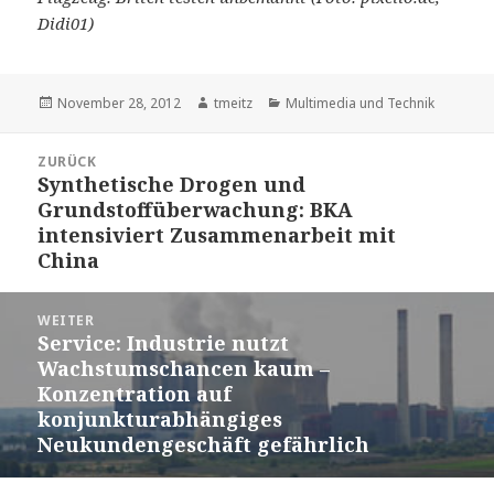
Didi01)
Veröffentlicht
November 28, 2012
Autor
tmeitz
Kategorien
Multimedia und Technik
am
Beitrags-
ZURÜCK
Navigation
Synthetische Drogen und
Vorheriger
Grundstoffüberwachung: BKA
Beitrag:
intensiviert Zusammenarbeit mit
China
WEITER
Service: Industrie nutzt
Nächster
Wachstumschancen kaum –
Beitrag:
Konzentration auf
konjunkturabhängiges
Neukundengeschäft gefährlich