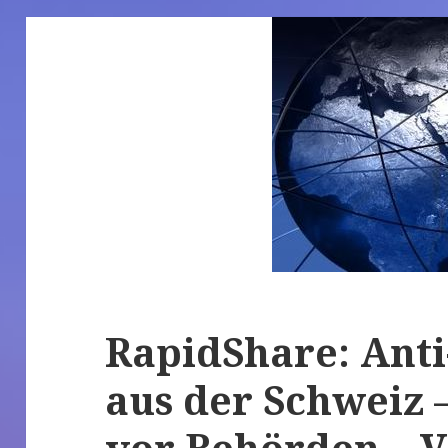
RapidShare: Ant
aus der Schweiz 
vor Behörden – V