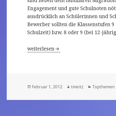
sind neben dem familiären Migrations
Engagement und gute Schulnoten nöti
ausdrücklich an Schülerinnen und Sch
Bewerber sollten die Klassenstufen 9 
Schulzeit) bzw. 8 oder 9 (bei 12-jähri
Auf die Plätze, fertig, los: jetzt um
weiterlesen
Veröffentlicht
Februar 1, 2012
Autor
tmeitz
Kategorien
Topthemen
am