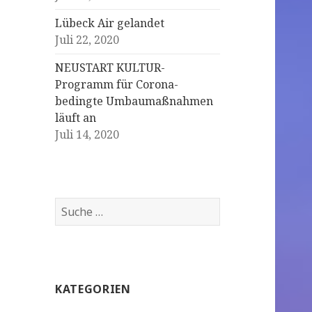
Lübeck Air gelandet
Juli 22, 2020
NEUSTART KULTUR-
Programm für Corona-
bedingte Umbaumaßnahmen
läuft an
Juli 14, 2020
S
u
c
h
e
KATEGORIEN
n
a