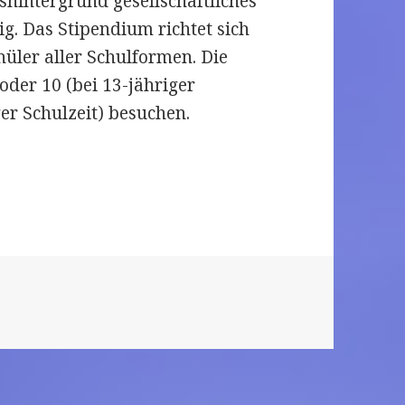
hintergrund gesellschaftliches
g. Das Stipendium richtet sich
üler aller Schulformen. Die
oder 10 (bei 13-jähriger
ger Schulzeit) besuchen.
 START-Stipendium bewerben!