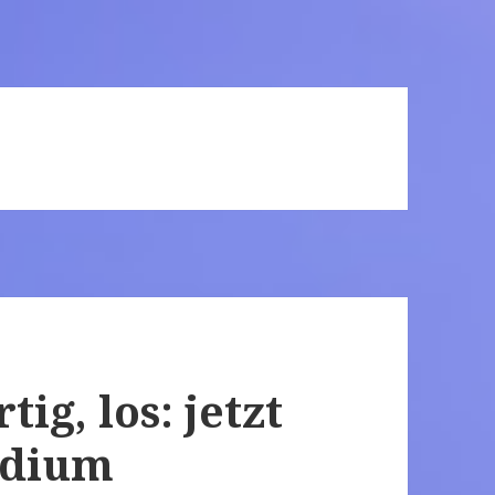
tig, los: jetzt
ndium