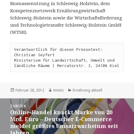
Biomassenutzung in Schleswig-Holstein, dem
Kompetenznetzwerk Ernährungswirtschaft
Schleswig-Holstein sowie die Wirtschaftsförderung
und Technologietransfer Schleswig-Holstein GmbH
(WTSH).
Verantwortlich für diesen Pressetext: 
Christian Seyfert
Ministerium für Landwirtschaft, Umwelt und 
ländliche Räume | Mercatorstr. 3, 24106 Kiel
Veröffentlicht
Februar 28, 2012
Autor
tmeitz
Kategorien
Ernährung aktuell
am
Beitrags-
ZURÜCK
Navigation
Online-Handel knackt Marke von 20
Vorheriger
Mrd. Euro – Deutscher E-Commerce
Beitrag:
meldet größtes Umsatzwachstum seit
Jahren