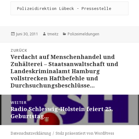
 Polizeidirektion Lübeck - Pressestelle
Veröffentlicht
Juni 30, 2011
Autor
tmeitz
Kategorien
Polizeimeldungen
am
Beitrags-
ZURÜCK
Navigation
Verdacht auf Menschenhandel und
Vorheriger
Zuhälterei – Staatsanwaltschaft und
Beitrag:
Landeskriminalamt Hamburg
vollstrecken Haftbefehle und
Durchsuchungsbeschlüsse…
WEITER
Radio Schleswig-Holstein feiert 25.
Nächster
Geburtstag…
Beitrag:
Datenschutzerklärung
Stolz präsentiert von WordPress