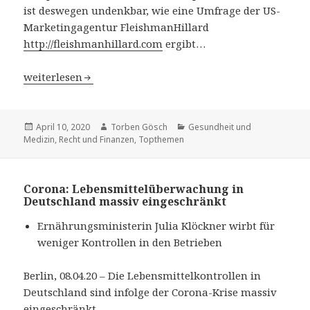
ist deswegen undenkbar, wie eine Umfrage der US-
Marketingagentur FleishmanHillard
http://fleishmanhillard.com
ergibt…
Corona-Krise wandelt Konsumverhalten völlig: Umdenke
weiterlesen
Veröffentlicht
April 10, 2020
Autor
Torben Gösch
Kategorien
Gesundheit und
Medizin
am
,
Recht und Finanzen
,
Topthemen
Corona: Lebensmittelüberwachung in
Deutschland massiv eingeschränkt
Ernährungsministerin Julia Klöckner wirbt für
weniger Kontrollen in den Betrieben
Berlin, 08.04.20 – Die Lebensmittelkontrollen in
Deutschland sind infolge der Corona-Krise massiv
eingeschränkt…