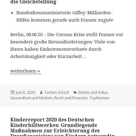
die Gleichstellung
Bundesfrauenministerin Giffey: Milliarden-
Hilfen kommen gerade auch Frauen zugute
Berlin, 08.06.20 – Die Corona-Krise stellt Frauen vor
besonders große Herausforderungen: Viele von
ihnen haben Einkommensverluste durch
Arbeitslosigkeit oder Kurzarbeit…
Konjunkturpaket setzt wichtige Impulse für die Gleichst
weiterlesen
Veröffentlicht
Juni 8, 2020
Autor
Torben Gösch
Kategorien
Events und Kultur
,
Gesundheit und Medizin
am
,
Recht und Finanzen
,
Topthemen
Kinderreport 2020 des Deutschen
Kinderhilfswerkes: Grundlegende
Maßnahmen zur Erleichterung des
Draußenspielens von Kindern notwendig