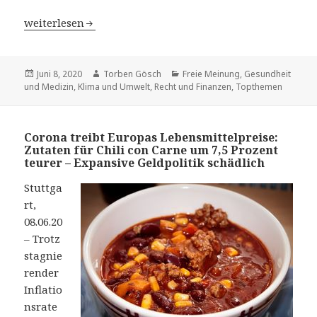
COVID-19: VIER PFOTEN rettet Streuner auf Bali vor de
weiterlesen
Veröffentlicht
Juni 8, 2020
Autor
Torben Gösch
Kategorien
Freie Meinung
,
Gesundheit
und Medizin
am
,
Klima und Umwelt
,
Recht und Finanzen
,
Topthemen
Corona treibt Europas Lebensmittelpreise:
Zutaten für Chili con Carne um 7,5 Prozent
teurer – Expansive Geldpolitik schädlich
Stuttga
rt,
08.06.20
– Trotz
stagnie
render
Inflatio
nsrate