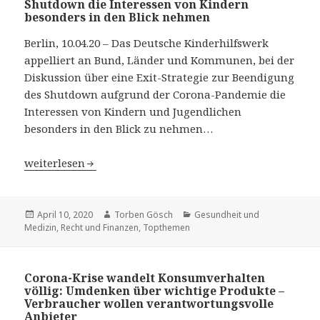
Shutdown die Interessen von Kindern
besonders in den Blick nehmen
Berlin, 10.04.20 – Das Deutsche Kinderhilfswerk
appelliert an Bund, Länder und Kommunen, bei der
Diskussion über eine Exit-Strategie zur Beendigung
des Shutdown aufgrund der Corona-Pandemie die
Interessen von Kindern und Jugendlichen
besonders in den Blick zu nehmen…
Deutsches Kinderhilfswerk: Bei Diskussion über Exit-St
weiterlesen
Veröffentlicht
April 10, 2020
Autor
Torben Gösch
Kategorien
Gesundheit und
Medizin
am
,
Recht und Finanzen
,
Topthemen
Corona-Krise wandelt Konsumverhalten
völlig: Umdenken über wichtige Produkte –
Verbraucher wollen verantwortungsvolle
Anbieter