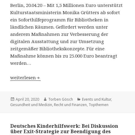
Berlin, 20.04.20 – Mit 1,5 Millionen Euro unterstützt
Kulturstaatsministerin Monika Grütters ab sofort
ein Soforthilfeprogramm für Bibliotheken in
ländlichen Räumen. Gefördert werden unter
anderem Maßnahmen zur Verbesserung der
digitalen Ausstattung und zur Umsetzung
zeitgemäßer Bibliothekskonzepte. Für eine
Maßnahme können bis zu 25.000 Euro beantragt
werden…
Corona: Bund startet Soforthilfeprogramm für Bibliothe
weiterlesen
Veröffentlicht
April 20, 2020
Autor
Torben Gösch
Kategorien
Events und Kultur
,
Gesundheit und Medizin
am
,
Recht und Finanzen
,
Topthemen
Deutsches Kinderhilfswerk: Bei Diskussion
über Exit-Strategie zur Beendigung des