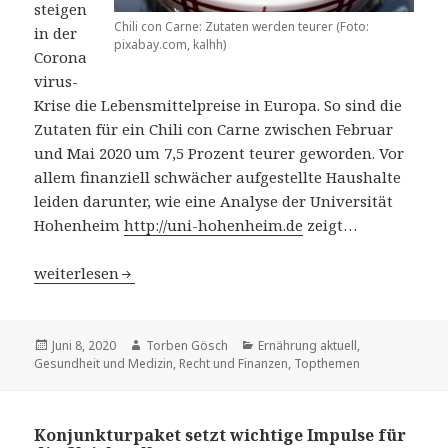
steigen
Chili con Carne: Zutaten werden teurer (Foto:
in der
pixabay.com, kalhh)
Corona
virus-
Krise die Lebensmittelpreise in Europa. So sind die
Zutaten für ein Chili con Carne zwischen Februar
und Mai 2020 um 7,5 Prozent teurer geworden. Vor
allem finanziell schwächer aufgestellte Haushalte
leiden darunter, wie eine Analyse der Universität
Hohenheim
http://uni-hohenheim.de
zeigt…
Corona treibt Europas Lebensmittelpreise: Zutaten für C
weiterlesen
Veröffentlicht
Juni 8, 2020
Autor
Torben Gösch
Kategorien
Ernährung aktuell
,
Gesundheit und Medizin
am
,
Recht und Finanzen
,
Topthemen
Konjunkturpaket setzt wichtige Impulse für