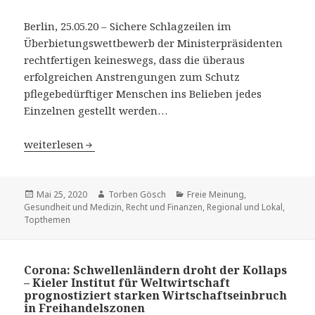
Berlin, 25.05.20 – Sichere Schlagzeilen im
Überbietungswettbewerb der Ministerpräsidenten
rechtfertigen keineswegs, dass die überaus
erfolgreichen Anstrengungen zum Schutz
pflegebedürftiger Menschen ins Belieben jedes
Einzelnen gestellt werden…
Corona: Überbietungswettbewerb der Ministerpräsident
weiterlesen
Veröffentlicht
Mai 25, 2020
Autor
Torben Gösch
Kategorien
Freie Meinung
,
Gesundheit und Medizin
am
,
Recht und Finanzen
,
Regional und Lokal
,
Topthemen
Corona: Schwellenländern droht der Kollaps
– Kieler Institut für Weltwirtschaft
prognostiziert starken Wirtschaftseinbruch
in Freihandelszonen