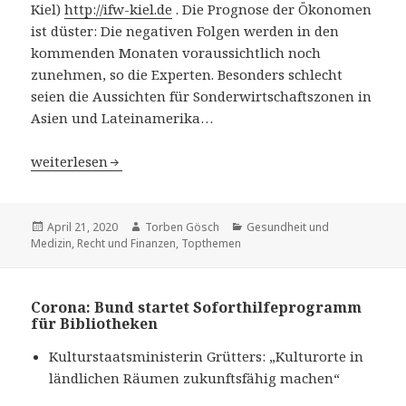
Kiel)
http://ifw-kiel.de
. Die Prognose der Ökonomen
ist düster: Die negativen Folgen werden in den
kommenden Monaten voraussichtlich noch
zunehmen, so die Experten. Besonders schlecht
seien die Aussichten für Sonderwirtschaftszonen in
Asien und Lateinamerika…
Corona: Schwellenländern droht der Kollaps – Kieler Ins
weiterlesen
Veröffentlicht
April 21, 2020
Autor
Torben Gösch
Kategorien
Gesundheit und
Medizin
am
,
Recht und Finanzen
,
Topthemen
Corona: Bund startet Soforthilfeprogramm
für Bibliotheken
Kulturstaatsministerin Grütters: „Kulturorte in
ländlichen Räumen zukunftsfähig machen“