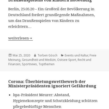
Berlin, 25.05.20 – Ein Großteil der Bevölkerung in
Deutschland fordert grundlegende Maßnahmen,
um das Draußenspielen von Kindern zu
erleichtern…
Kinderreport 2020 des Deutschen Kinderhilfswerkes: G
weiterlesen
Veröffentlicht
Mai 25, 2020
Autor
Torben Gösch
Kategorien
Events und Kultur
,
Freie
Meinung
am
,
Gesundheit und Medizin
,
Ostsee-Sport
,
Recht und
Finanzen
,
Sportnews
,
Topthemen
Corona: Überbietungswettbewerb der
Ministerpräsidenten ignoriert Gefährdung
bpa-Präsident Meurer: Abstand,
Hygienekonzepte und Schutzkleidung schützen
pflegebedürftige Menschen